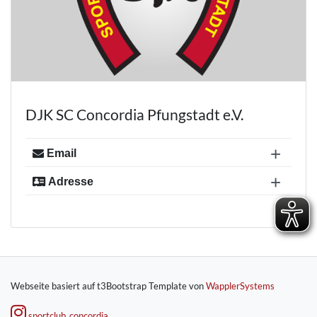
DJK SC Concordia Pfungstadt e.V.
+
Email
+
Adresse
kontakt@concordia-pfungstadt.de
Dr.-Horst-Schmidt Straße 20
64319 Pfungstadt
POSTANSCHRIFT: Postfach 13 12 64319
Pfungstadt
Webseite basiert auf t3Bootstrap Template von
WapplerSystems
sportclub_concordia