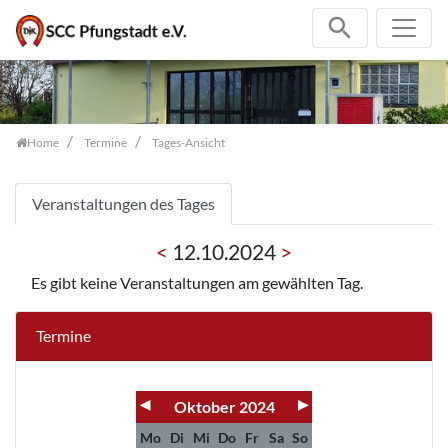
Zum Inhalt springen
Home
Termine
Tages-Ansicht
Veranstaltungen des Tages
<
12.10.2024
>
Es gibt keine Veranstaltungen am gewählten Tag.
Termine
◀
▶
Oktober 2024
Mo
Di
Mi
Do
Fr
Sa
So