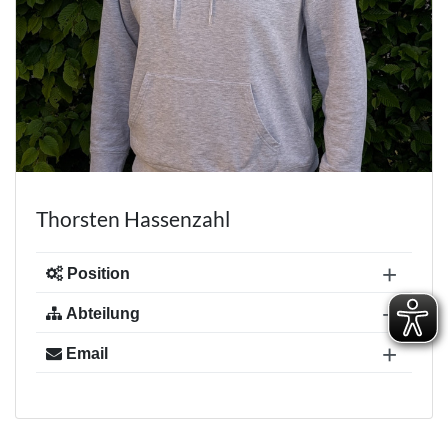
Thorsten Hassenzahl
+
Position
+
Abteilung
Abteilungsleiter
+
Email
Basketball
basketball@concordia-pfungstadt.de