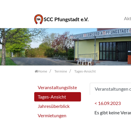
Akt
Zum Inhalt springen
Home
Termine
Tages-Ansicht
Veranstaltungsliste
Veranstaltungen 
Tages-Ansicht
< 16.09.2023
Jahresüberblick
Es gibt keine Ver
Vermietungen