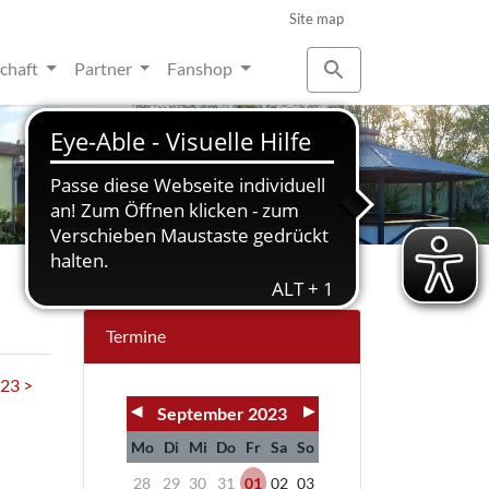
Site map
schaft
Partner
Fanshop
Termine
23 >
◀
▶
September 2023
Mo
Di
Mi
Do
Fr
Sa
So
28
29
30
31
01
02
03