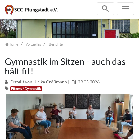
Zum Inhalt springen
Home
Aktuelles
Berichte
Gymnastik im Sitzen - auch das
hält fit!
Erstellt von Ulrike Crößmann |
29.05.2026
Fitness / Gymnastik