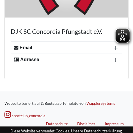
DJK SC Concordia Pfungstadt e.V.
+
Email
+
Adresse
kontakt@concordia-pfungstadt.de
Dr.-Horst-Schmidt Straße 20
64319 Pfungstadt
POSTANSCHRIFT: Postfach 13 12 64319
Pfungstadt
Webseite basiert auf t3Bootstrap Template von
WapplerSystems
sportclub_concordia
Datenschutz
Disclaimer
Impressum
Diese Website verwendet Cookies.
Unsere Datenschutzerklärung.