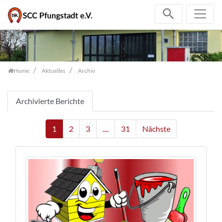
Zum Inhalt springen
Home
Aktuelles
Archiv
Archivierte Berichte
1
2
3
....
31
Nächste