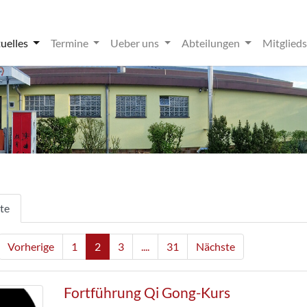
uelles
Termine
Ueber uns
Abteilungen
Mitglied
hte
Vorherige
1
2
3
....
31
Nächste
Fortführung Qi Gong-Kurs