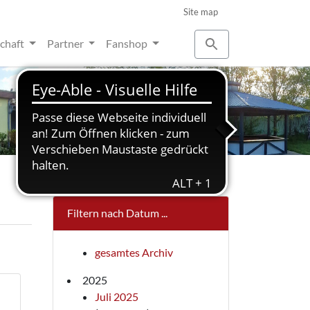
Site map
schaft
Partner
Fanshop
Filtern nach Datum ...
gesamtes Archiv
2025
Juli 2025