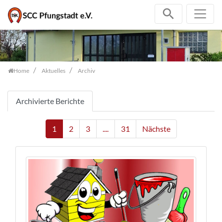
Zum Inhalt springen
Home
Aktuelles
Archiv
Archivierte Berichte
1
2
3
....
31
Nächste